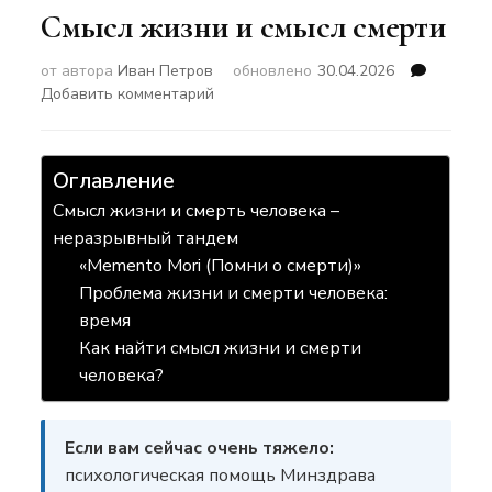
Смысл жизни и смысл смерти
от автора
Иван Петров
обновлено
30.04.2026
к
Добавить комментарий
записи
Смысл
жизни
Оглавление
и
смысл
Смысл жизни и смерть человека –
смерти
неразрывный тандем
«Memento Mori (Помни о смерти)»
Проблема жизни и смерти человека:
время
Как найти смысл жизни и смерти
человека?
Если вам сейчас очень тяжело:
психологическая помощь Минздрава