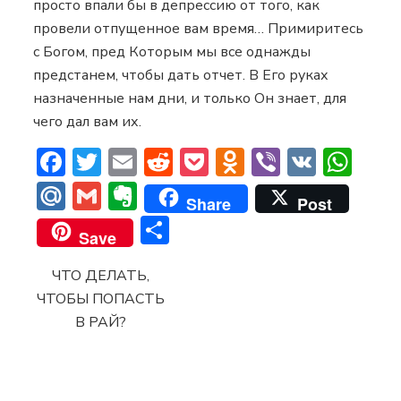
просто впали бы в депрессию от того, как
провели отпущенное вам время… Примиритесь
с Богом, пред Которым мы все однажды
предстанем, чтобы дать отчет. В Его руках
назначенные нам дни, и только Он знает, для
чего дал вам их.
Facebook
Twitter
Email
Reddit
Pocket
Odnoklassni
Viber
VK
Wh
Mail.Ru
Gmail
Evernote
Share
Post
Отправить
Save
ЧТО ДЕЛАТЬ,
ЧТОБЫ ПОПАСТЬ
В РАЙ?