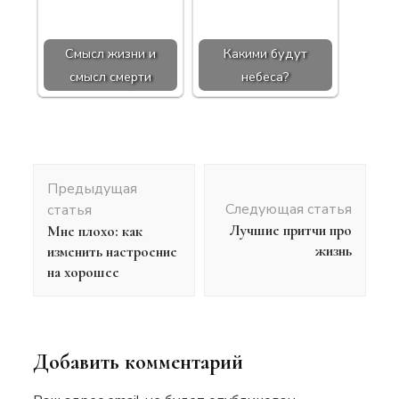
Смысл жизни и
Какими будут
смысл смерти
небеса?
Навигация
Предыдущая
по
Следующая статья
статья
записям
Лучшие притчи про
Мне плохо: как
жизнь
изменить настроение
на хорошее
Добавить комментарий