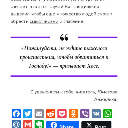
считает, что этот случай Бог специально
выделил, чтобы еще множество людей смогли
обрести
смысл жизни
и спасение.
«Пожалуйста, не ждите тяжелого
происшествия, чтобы обратиться к
Господу!» — призывает Хосе.
С уважением к тебе, читатель, Юматова
Анжелика.
Facebook
Twitter
Email
Reddit
Pocket
Odnoklassni
Viber
VK
Wh
Mail.Ru
Gmail
Evernote
Share
Post