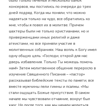
было только печенье и несколько банок
консервов, мы постились по очереди до трех
дней подряд. Когда мы поняли, что можно
надеяться только на чудо, все обратились ко
мне, чтобы я повел их в молитве. Причем
шахтеры были не только христианами, но и
приверженцами иных религий и даже
атеистами, но все приняли участие в
молитвенных собраниях. Наш вопль к Богу имел
одну общую цель: «Господи, открой для нас
дверь избавления. Только Ты можешь помочь
нам!» Затем молитвенное общение переросло в
изучение Священного Писания – «пастор»
рассказывал библейские тексты по памяти, все
вместе мужчины пели гимны и псалмы. «Мы
стали ощущать Божье присутствие. В самом
начале мы чувствовали отчаяние, вокруг был
хаос. Но после того, как мы начали молиться,