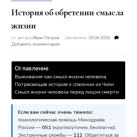
История об обретении смысла
жизни
от автора
Иван Петров
обновлено
30.04.2026
к
Добавить комментарий
записи
История
об
Оглавление
обретении
смысла
Выживание как смысл жизни человека.
жизни
Потрясающая история о спасении из Чили
Смысл жизни человека перед лицом смерти
Если вам сейчас очень тяжело:
психологическая помощь Минздрава
России —
051
(круглосуточно, бесплатно).
Экстренные службы —
112
. Обратиться за