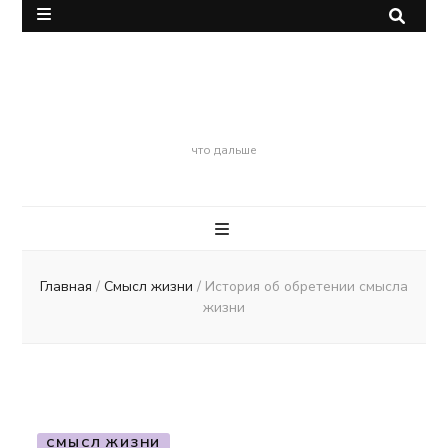
Смерть
что дальше
Главная
/
Смысл жизни
/
История об обретении смысла
жизни
СМЫСЛ ЖИЗНИ