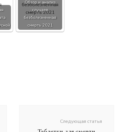
Обзор и анализ
ая
случаев
ата
безболезненная
усной
смерть 2021
Следующая статья
Таблетки для смерти —