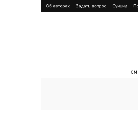
Об авторах
Задать вопрос
Суицид
П
СМ