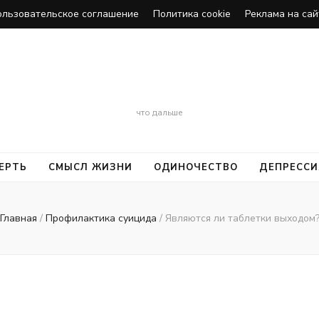
ользовательское соглашение
Политика cookie
Реклама на сай
Смерть
что дальше
ЕРТЬ
СМЫСЛ ЖИЗНИ
ОДИНОЧЕСТВО
ДЕПРЕССИ
Главная
/
Профилактика суицида
/
Являются ли таблетки выходом