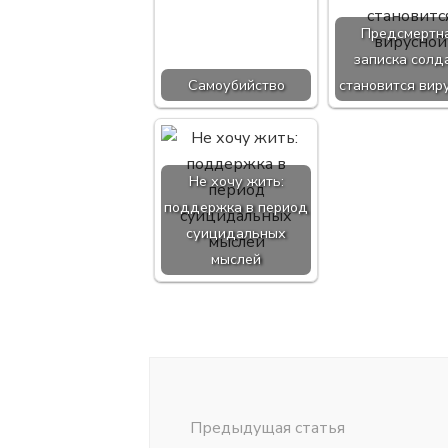
Предсмертн
записка солд
Самоубийство
становится вир
Не хочу жить:
поддержка в период
суицидальных
мыслей
Навигация
по
записям
Предыдущая статья