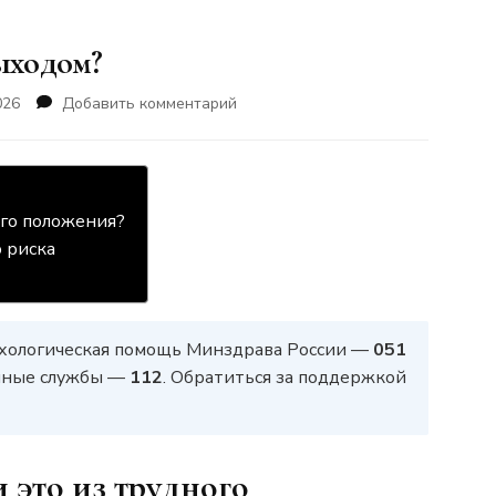
ыходом?
к
026
Добавить комментарий
записи
Являются
ли
таблетки
выходом?
ого положения?
 риска
хологическая помощь Минздрава России —
051
ренные службы —
112
. Обратиться за поддержкой
 это из трудного