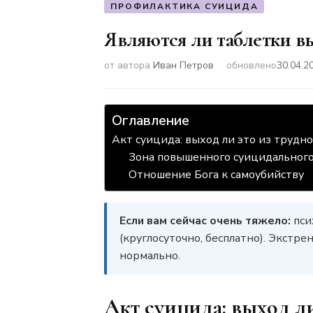
ПРОФИЛАКТИКА СУИЦИДА
Являются ли таблетки в
от автора
Иван Петров
обновлено
30.04.2
Оглавление
Акт суицида: выход ли это из трудн
Зона повышенного суицидального
Отношение Бога к самоубийству
Если вам сейчас очень тяжело:
пси
(круглосуточно, бесплатно). Экст
нормально.
Акт суицида: выход ли