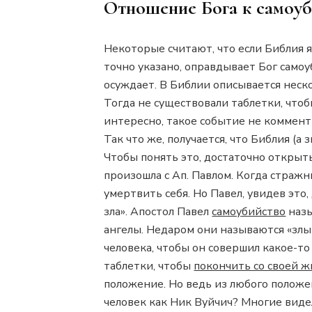
Отношение Бога к самоуб
Некоторые считают, что если Библия 
точно указано, оправдывает Бог само
осуждает. В Библии описывается неско
Тогда не существовали таблетки, чтоб
интересно, такое событие не коммент
Так что же, получается, что Библия (а
Чтобы понять это, достаточно открыт
произошла с Ап. Павлом. Когда стражн
умертвить себя. Но Павел, увидев это, 
зла». Апостол Павел
самоубийство
назы
ангелы. Недаром они называются «злы
человека, чтобы он совершил какое-т
таблетки, чтобы
покончить со своей 
положение. Но ведь из любого положе
человек как Ник Вуйчич? Многие видел