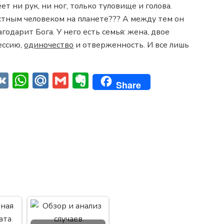
ет ни рук, ни ног, только туловище и голова.
астным человеком на планете??? А между тем он
годарит Бога. У него есть семья: жена, двое
ессию,
одиночество
и отверженность. И все лишь
klassniki
iber
VK
WhatsApp
Mail.Ru
Gmail
Evernote
Share
тправить