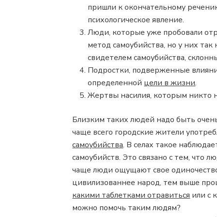
пришли к окончательному речению
психологическое явление.
Люди, которые уже пробовали отр
метод самоубийства, но у них так 
свидетелем самоубийства, склонны
Подростки, подверженные влиянию
определенной
цели в жизни
.
Жертвы насилия, которым никто н
Близким таких людей надо быть очен
чаще всего городские жители употре
самоубийства
. В селах такое наблюдае
самоубийств. Это связано с тем, что л
чаще люди ощущают свое одиночество
цивилизованнее народ, тем выше проц
какими таблетками отравиться
или с 
можно помочь таким людям?