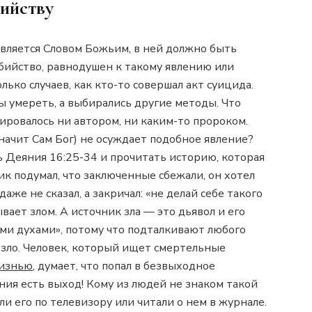
ийству
является Словом Божьим, в ней должно быть
убийство, равнодушен к такому явлению или
лько случаев, как кто-то совершал акт суицида.
ы умереть, а выбирались другие методы. Что
ировалось ни автором, ни каким-то пророком.
 значит Сам Бог) не осуждает подобное явление?
ь Деяния 16:25-34 и прочитать историю, которая
ик подумал, что заключенные сбежали, он хотел
даже не сказал, а закричал: «не делай себе такого
вает злом. А источник зла — это дьявол и его
ми духами», потому что подталкивают любого
о зло. Человек, который ищет смертельные
жизнью
, думает, что попал в безвыходное
ния есть выход! Кому из людей не знаком такой
и его по телевизору или читали о нем в журнале.