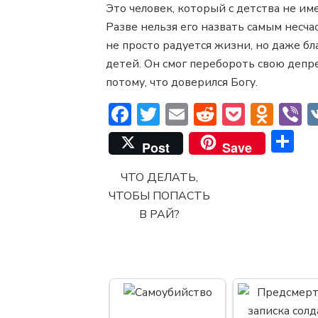
Это человек, который с детства не име
Разве нельзя его назвать самым несч
не просто радуется жизни, но даже бла
детей. Он смог перебороть свою депр
потому, что доверился Богу.
Facebook
Twitter
Email
Reddit
Pocket
Odno
V
О
Post
Save
ЧТО ДЕЛАТЬ,
ЧТОБЫ ПОПАСТЬ
В РАЙ?