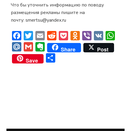
Что бы уточнить информацию по поводу
размещения рекламы пишите на
почту: smertsu@yandex.ru
Facebook
Twitter
Email
Reddit
Pocket
Odnoklassni
Viber
VK
Wh
Mail.Ru
Gmail
Evernote
Share
Post
Отправить
Save