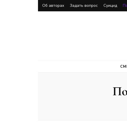
Об авторах
Задать вопрос
Суицид
П
СМ
По